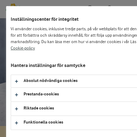
Kundportal
Sök
Inställningscenter för integritet
Vi använder cookies, inklusive tredje parts, på vår webbplats för att de
Start
Kunskap
Restaurang & storkök
Kockdesserter
för att förbättra och skräddarsy innehåll, för att följa upp användning
marknadsföring. Du kan läsa mer om hur vi använder cookies i vår Lä
Cookie-policy
Logga in
Kockdesserter
Hantera inställningar för samtycke
E-handel och självservicefunktioner:
Fantastiska desserter, för restauranger utan
Absolut nödvändiga cookies
egen konditor
LOGGA IN SOM KUND
Prestanda-cookies
eller
Riktade cookies
MEDLEMSKONTO
Funktionella cookies
Bli kund hos Arla
3 SÄLJTIPS FÖR DESSERTMENYN
SÄSONGSMENY
VIKTORS DESSERT