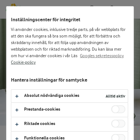
Kundportal
Sök
Inställningscenter för integritet
Vi använder cookies, inklusive tredje parts, på vår webbplats för
Start
Kunskap
Café & bageri
Tårtor med Linda Dahl
att den ska fungera så bra som möjligt, för att förbättra och
skräddarsy innehåll, för att följa upp användningen av
webbplatsen och för riktad marknadsföring. Du kan läsa mer
om hur vi använder cookies i vår Läs
Googles sekretesspolicy
Logga in
Tårtor med Linda
Cookie-policy
E-handel och självservicefunktioner:
Dahl
Hantera inställningar för samtycke
LOGGA IN SOM KUND
Absolut nödvändiga cookies
Alltid aktiv
eller
Prestanda-cookies
MEDLEMSKONTO
Riktade cookies
Bli kund hos Arla
Funktionella cookies